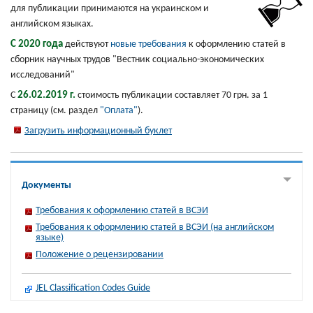
для публикации принимаются на украинском и
английском языках.
С 2020 года
действуют
новые требования
к оформлению статей в
сборник научных трудов "Вестник социально-экономических
исследований"
26.02.2019 г.
С
стоимость публикации составляет 70 грн. за 1
страницу (см. раздел
"Оплата"
).
Загрузить информационный буклет
Документы
Требования к оформлению статей в ВСЭИ
Требования к оформлению статей в ВСЭИ (на английском
языке)
Положение о рецензировании
JEL Classification Codes Guide