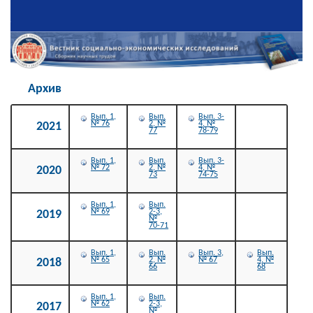
Архив
Вып. 1,
Вып.
Вып. 3-
№ 76
2, №
4, №
2021
77
78-79
Вып. 1,
Вып.
Вып. 3-
№ 72
2, №
4, №
2020
73
74-75
Вып. 1,
Вып.
№ 69
2-3,
2019
№
70-71
Вып. 1,
Вып.
Вып. 3,
Вып.
№ 65
2, №
№ 67
4, №
2018
66
68
Вып. 1,
Вып.
№ 62
2-3,
2017
№