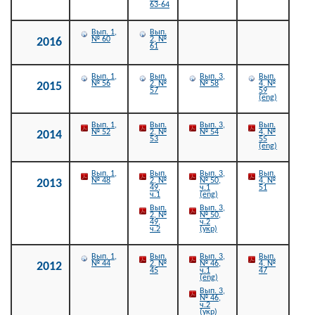
63-64
Вып. 1,
Вып.
№ 60
2, №
2016
61
Вып. 1,
Вып.
Вып. 3,
Вып.
№ 56
2, №
№ 58
4, №
2015
57
59
(eng)
Вып. 1,
Вып.
Вып. 3,
Вып.
№ 52
2, №
№ 54
4, №
2014
53
55
(eng)
Вып. 1,
Вып.
Вып. 3,
Вып.
№ 48
2, №
№ 50,
4, №
2013
49,
ч.1
51
ч.1
(eng)
Вып.
Вып. 3,
2, №
№ 50,
49,
ч.2
ч.2
(укр)
Вып. 1,
Вып.
Вып. 3,
Вып.
№ 44
2, №
№ 46,
4, №
2012
45
ч.1
47
(eng)
Вып. 3,
№ 46,
ч.2
(укр)