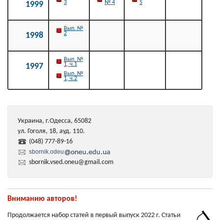
3
№ 4
5
1999
Вып. №
2
1998
Вып. №
1, ч.1
1997
Вып. №
1, ч.2
Украина, г.Одесса, 65082
ул. Гоголя, 18, ауд. 110.
(048) 777-89-16
sbornik.odeu
sbornik.vsed.oneu@gmail.com
Вниманию авторов!
Продолжается набор статей в первый выпуск 2022 г. Статьи