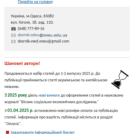
Перейти на головну
Україна, м.Одеса, 65082
вул. Гоголя, 18, ауд. 110.
(048) 777-89-16
sbornik.odeu
sbornik.vsed.oneu@gmail.com
Шановні автори!
Продовжується набір статей до 1-2 випуску 2025 р. До
публікації приймаються статті українською та англійською
мовами.
З 2025 року
діють
нові вимоги
до оформлення статей в науковому
журналі "Вісник соціально-економічних досліджень"
01.04.2025 р.
3
встановлено нові розміри оплати за публікацію
статей. Інформація про вартість публікації міститься в розділі
"Оплата".
Завантажити інформаційний буклет