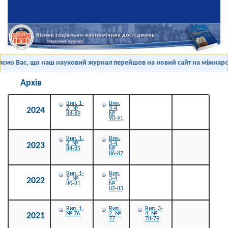
мо Вас, що наш науковий журнал перейшов на новий сайт на міжнародн
Архів
Вип. 1-
Вип.
2, №
3-4,
2024
88-89
№
90-91
Вип. 1-
Вип.
2, №
3-4,
2023
84-85
№
86-87
Вип. 1-
Вип.
2, №
3-4,
2022
80-81
№
82-83
Вип. 1,
Вип.
Вип. 3-
№ 76
2, №
4, №
2021
77
78-79