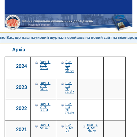
о Вас, що наш науковий журнал перейшов на новий сайт на міжнародній
Архів
Вип. 1-
Вип.
2, №
3-4,
2024
88-89
№
90-91
Вип. 1-
Вип.
2, №
3-4,
2023
84-85
№
86-87
Вип. 1-
Вип.
2, №
3-4,
2022
80-81
№
82-83
Вип. 1,
Вип.
Вип. 3-
№ 76
2, №
4, №
2021
77
78-79