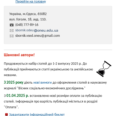
Перейти на головну
Україна, м.Одеса, 65082
вул. Гоголя, 18, ауд. 110.
(048) 777-89-16
sbornik.odeu
sbornik.vsed.oneu@gmail.com
Шановні автори!
Продовжується набір статей до 1-2 випуску 2025 р. До
публікації приймаються статті українською та англійською
мовами.
З 2025 року
діють
нові вимоги
до оформлення статей в науковому
журналі "Вісник соціально-економічних досліджень"
01.04.2025 р.
3
встановлено нові розміри оплати за публікацію
статей. Інформація про вартість публікації міститься в розділі
"Оплата".
Завантажити інформаційний буклет