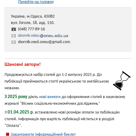
Перейти на головну
Україна, м.Одеса, 65082
вул. Гоголя, 18, ауд. 110.
(048) 777-89-16
sbornik.odeu
sbornik.vsed.oneu@gmail.com
Шановні автори!
Продовжується набір статей до 1-2 випуску 2025 р. До
публікації приймаються статті українською та англійською
мовами.
З 2025 року
діють
нові вимоги
до оформлення статей в науковому
журналі "Вісник соціально-економічних досліджень"
01.04.2025 р.
3
встановлено нові розміри оплати за публікацію
статей. Інформація про вартість публікації міститься в розділі
"Оплата".
Завантажити інформаційний буклет