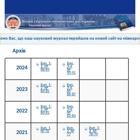
мо Вас, що наш науковий журнал перейшов на новий сайт на міжнародні
Архів
Вип. 1-
Вип.
2, №
3-4,
2024
88-89
№
90-91
Вип. 1-
Вип.
2, №
3-4,
2023
84-85
№
86-87
Вип. 1-
Вип.
2, №
3-4,
2022
80-81
№
82-83
Вип. 1,
Вип.
Вип. 3-
№ 76
2, №
4, №
2021
77
78-79