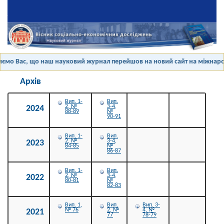
мо Вас, що наш науковий журнал перейшов на новий сайт на міжнародн
Архів
Вип. 1-
Вип.
2, №
3-4,
2024
88-89
№
90-91
Вип. 1-
Вип.
2, №
3-4,
2023
84-85
№
86-87
Вип. 1-
Вип.
2, №
3-4,
2022
80-81
№
82-83
Вип. 1,
Вип.
Вип. 3-
№ 76
2, №
4, №
2021
77
78-79