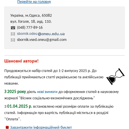
Перейти на головну
Україна, м.Одеса, 65082
вул. Гоголя, 18, ауд. 110.
(048) 777-89-16
sbornik.odeu
sbornik.vsed.oneu@gmail.com
Шановні автори!
Продовжується набір статей до 1-2 випуску 2025 р. До
публікації приймаються статті українською та англійською
мовами.
З 2025 року
діють
нові вимоги
до оформлення статей в науковому
журналі "Вісник соціально-економічних досліджень"
01.04.2025 р.
3
встановлено нові розміри оплати за публікацію
статей. Інформація про вартість публікації міститься в розділі
"Оплата".
Завантажити інформаційний буклет